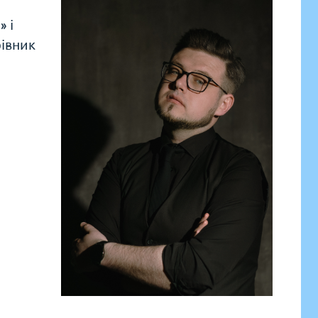
» і
рівник