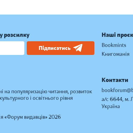
у розсилку
Наші проє
Bookmints
Підписатись
Книгоманія
Контакти
bookforum@b
ні на популяризацію читання, розвиток
ультурного і освітнього рівня
а/с 6644, м. 
Україна
ія «Форум видавців» 2026