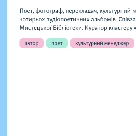
Поет, фотограф, перекладач, культурний м
чотирьох аудіопоетичних альбомів. Співза
Мистецької Бібліотеки. Куратор кластеру 
автор
поет
культурний менеджер