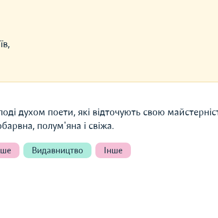
їв,
лоді духом поети, які відточують свою майстерніс
обарвна, полум'яна і свіжа.
нше
Видавництво
Інше