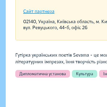
Сайт партнера
02140, Україна, Київська область, м. Ки
вул. Ревуцького, 44-б, офіс 26
Гутірка українських поетів Sevama - це мо
літературних імпрезах, їхня творчість різн
Дипломатична установа
Культура
І