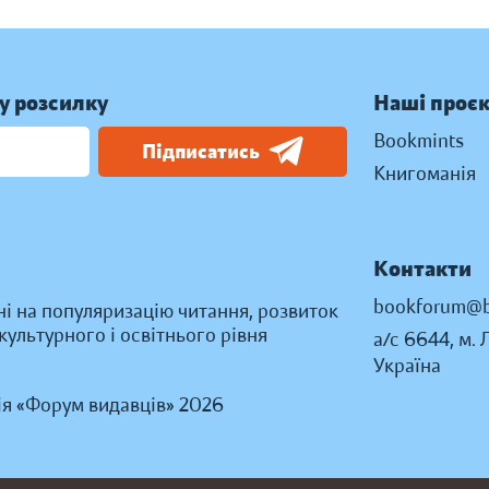
у розсилку
Наші проє
Bookmints
Підписатись
Книгоманія
Контакти
bookforum@b
ні на популяризацію читання, розвиток
ультурного і освітнього рівня
а/с 6644, м. 
Україна
ія «Форум видавців» 2026