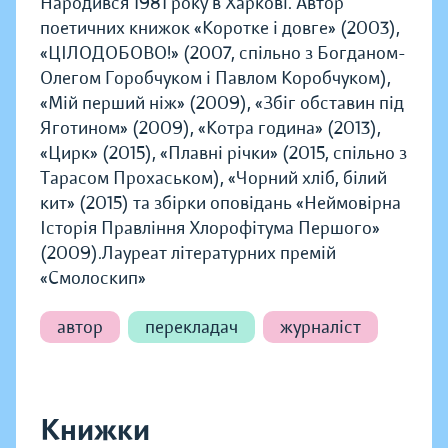
Народився 1981 року в Харкові. Автор
поетичних книжок «Коротке і довге» (2003),
«ЦІЛОДОБОВО!» (2007, спільно з Богданом-
Олегом Горобчуком і Павлом Коробчуком),
«Мій перший ніж» (2009), «Збіг обставин під
Яготином» (2009), «Котра година» (2013),
«Цирк» (2015), «Плавні річки» (2015, спільно з
Тарасом Прохаськом), «Чорний хліб, білий
кит» (2015) та збірки оповідань «Неймовірна
Історія Правління Хлорофітума Першого»
(2009).Лауреат літературних премій
«Смолоскип»
автор
перекладач
журналіст
Книжки