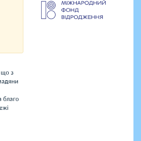
 що з
омадяни
а благо
ежі