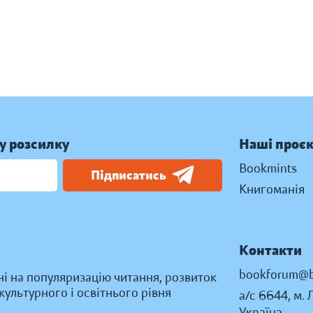
у розсилку
Наші проє
Bookmints
Підписатись
Книгоманія
Контакти
bookforum@b
ні на популяризацію читання, розвиток
ультурного і освітнього рівня
а/с 6644, м. 
Україна