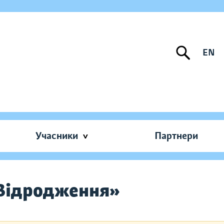
EN
Учасники
Партнери
Відродження»