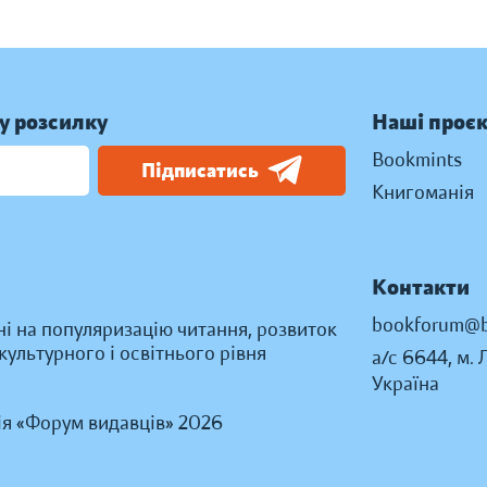
у розсилку
Наші проє
Bookmints
Підписатись
Книгоманія
Контакти
bookforum@b
ні на популяризацію читання, розвиток
ультурного і освітнього рівня
а/с 6644, м. 
Україна
ія «Форум видавців» 2026