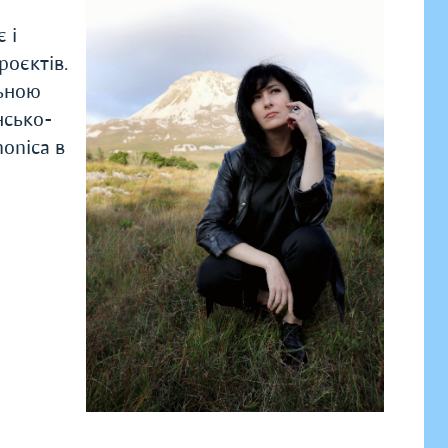
 і
роєктів.
льною
нсько-
onica в