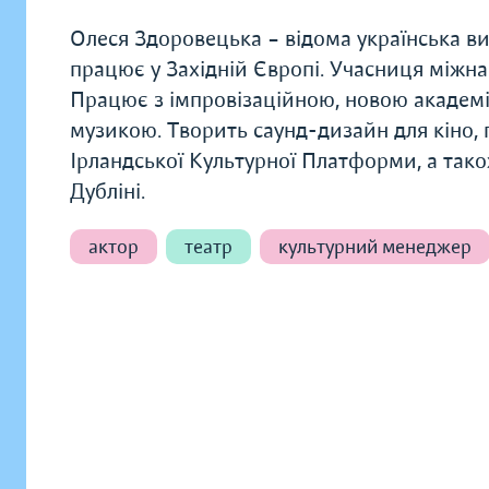
Олеся Здоровецька – відома українська в
працює у Західній Європі. Учасниця міжна
Працює з імпровізаційною, новою академ
музикою. Творить саунд-дизайн для кіно, п
Ірландської Культурної Платформи, а та
Дубліні.
актор
театр
культурний менеджер