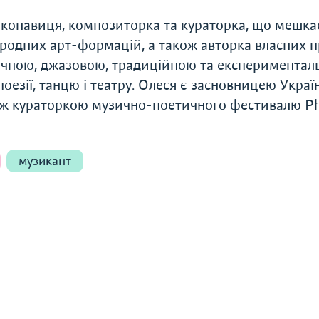
иконавиця, композиторка та кураторка, що мешкає
родних арт-формацій, а також авторка власних п
ічною, джазовою, традиційною та експеримента
оезії, танцю і театру. Олеся є засновницею Украї
кож кураторкою музично-поетичного фестивалю Ph
музикант