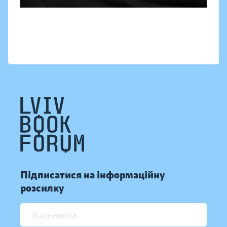
Підписатися на інформаційну
розсилку