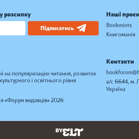
у розсилку
Наші проє
Bookmints
Підписатись
Книгоманія
Контакти
bookforum@b
ні на популяризацію читання, розвиток
ультурного і освітнього рівня
а/с 6644, м. 
Україна
ія «Форум видавців» 2026