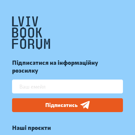
Підписатися на інформаційну
розсилку
Підписатись
Наші проєкти