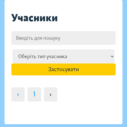
Учасники
Застосувати
‹
1
›