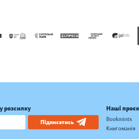
у розсилку
Наші проє
Bookmints
Підписатись
Книгоманія