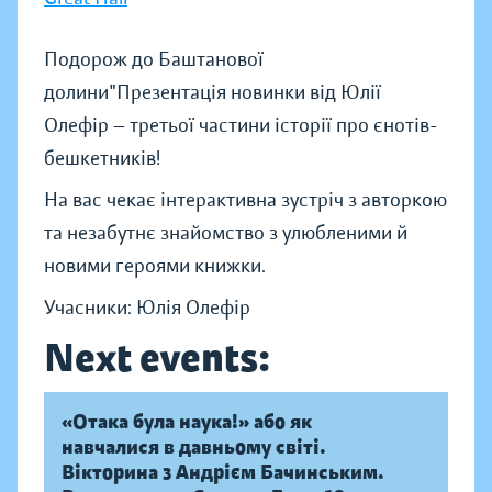
Подорож до Баштанової
долини"Презентація новинки від Юлії
Олефір — третьої частини історії про єнотів-
бешкетників!
На вас чекає інтерактивна зустріч з авторкою
та незабутнє знайомство з улюбленими й
новими героями книжки.
Учасники: Юлія Олефір
Next events:
«Отака була наука!» або як
навчалися в давньому світі.
Вікторина з Андрієм Бачинським.