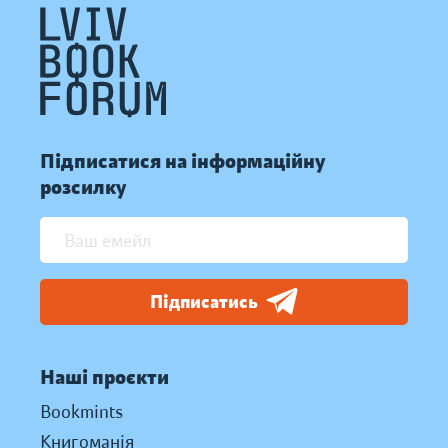
Підписатися на інформаційну
розсилку
Підписатись
Наші проєкти
Bookmints
Книгоманія