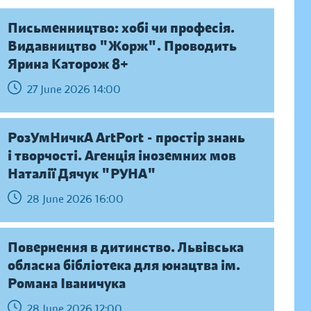
Письменництво: хобі чи професія.
Видавництво "Жорж". Проводить
Ярина Каторож 8+
27 June 2026 14:00
РозУмНичкА ArtPort - простір знань
і творчості. Агенція іноземних мов
Наталії Дячук "РУНА"
28 June 2026 16:00
Повернення в дитинство. Львівська
обласна бібліотека для юнацтва ім.
Романа Іваничука
28 June 2026 12:00