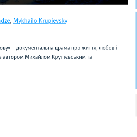
adze
,
Mykhailo Krupievsky
ову» — документальна драма про життя, любов і
 з автором Михайлом Крупієвським та