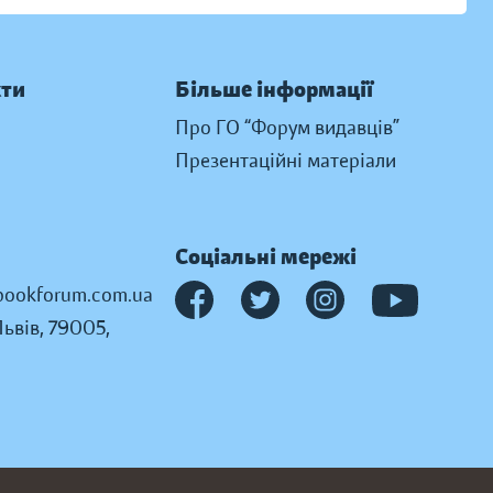
кти
Більше інформації
Про ГО “Форум видавців”
Презентаційні матеріали
Соціальні мережі
ookforum.com.ua
Львів, 79005,