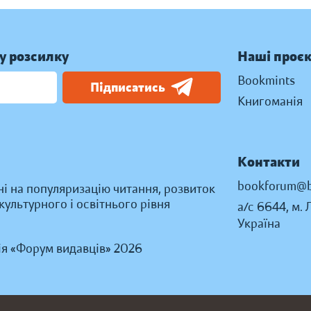
у розсилку
Наші проє
Bookmints
Підписатись
Книгоманія
Контакти
bookforum@b
ні на популяризацію читання, розвиток
ультурного і освітнього рівня
а/с 6644, м. 
Україна
ія «Форум видавців» 2026