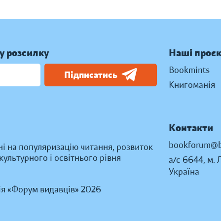
у розсилку
Наші проє
Bookmints
Підписатись
Книгоманія
Контакти
bookforum@b
ні на популяризацію читання, розвиток
ультурного і освітнього рівня
а/с 6644, м. 
Україна
ія «Форум видавців» 2026