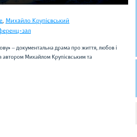
е
,
Михайло Крупієвський
нференц-зал
ову» — документальна драма про життя, любов і
 з автором Михайлом Крупієвським та