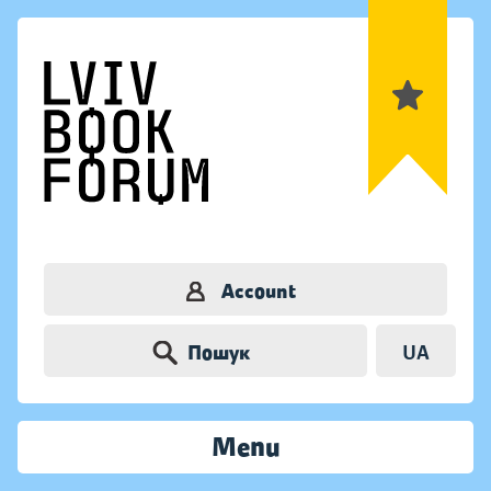
Account
Пошук
UA
Menu