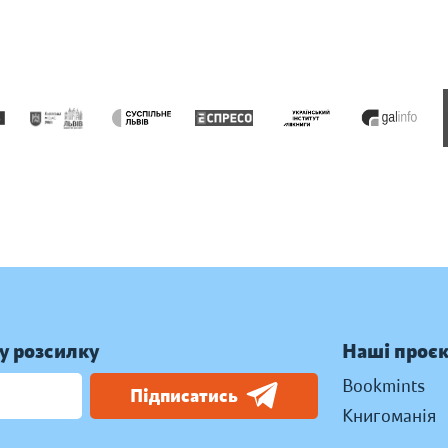
у розсилку
Наші проє
Bookmints
Підписатись
Книгоманія