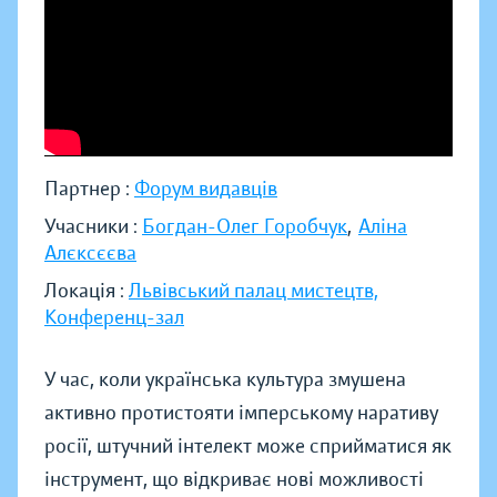
Партнер :
Форум видавців
Учасники :
Богдан-Олег Горобчук
,
Аліна
Алєксєєва
Локація :
Львівський палац мистецтв,
Конференц-зал
У час, коли українська культура змушена
активно протистояти імперському наративу
росії, штучний інтелект може сприйматися як
інструмент, що відкриває нові можливості