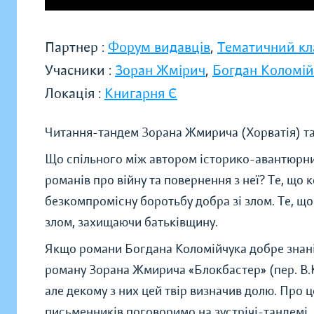
Партнер :
Форум видавців
,
Тематичний кл
Учасники :
Зоран Жмірич
,
Богдан Коломій
Локація :
Книгарня Є
Читання-тандем Зорана Жмирича (Хорватія) та
Що спільного між автором історико-авантюрни
романів про війну та повернення з неї? Те, що 
безкомпромісну боротьбу добра зі злом. Те, що
злом, захищаючи батьківщину.
Якщо романи Богдана Коломійчука добре знані
роману Зорана Жмирича «Блокбастер» (пер. В.
але декому з них цей твір визначив долю. Про ц
письменників поговоримо на зустрічі-тандемі.