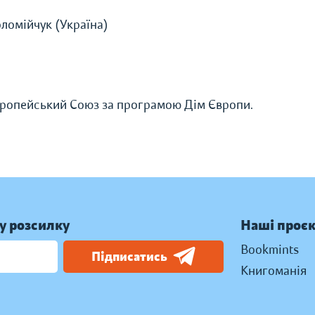
оломійчук (Україна)
вропейський Союз за програмою Дім Європи.
у розсилку
Наші проє
Bookmints
Підписатись
Книгоманія