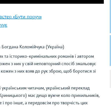
астер «Бути поруч»
чук
 Богдана Коломійчука (Україна)
х та історико-кримінальних романів і автором
кожен з них у свій неповторний спосіб змальовує
 кожен з них взяв до рук зброю, щоб боротися зі
 українським читачам, український переклад
Криницького) має дещо вужче коло прихильників,
е і про інше, а передовсім про творчість цих