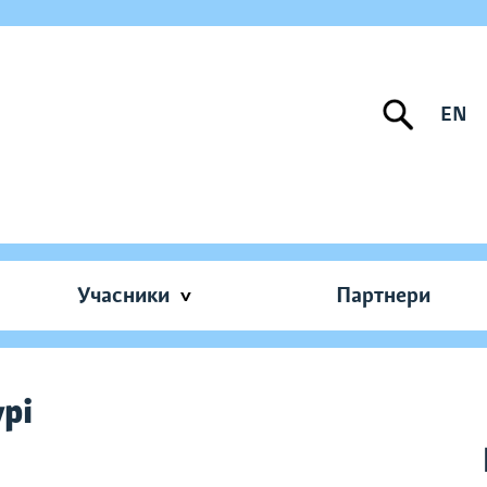
EN
Учасники
Партнери
урі