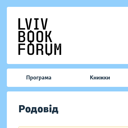
Програма
Книжки
Родовід