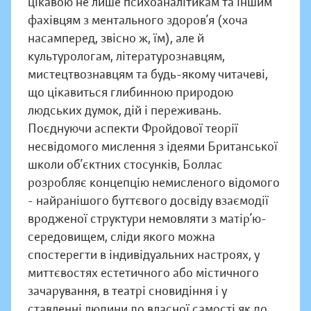
цікавою не лише психоаналітикам та іншим
фахівцям з ментального здоров’я (хоча
насамперед, звісно ж, їм), але й
культурологам, літературознавцям,
мистецтвознавцям та будь-якому читачеві,
що цікавиться глибинною природою
людських думок, дій і переживань.
Поєднуючи аспекти Фройдової теорії
несвідомого мислення з ідеями Британської
школи об’єктних стосунків, Боллас
розробляє концепцію немисленого відомого
- найранішого буттєвого досвіду взаємодії
вродженої структури немовляти з матір’ю-
середовищем, сліди якого можна
спостерегти в індивідуальних настроях, у
миттєвостях естетичного або містичного
зачарування, в театрі сновидіння і у
ставленні людини до власної самості як до