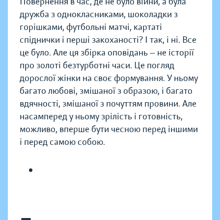
Повернення в час, де не було війни, а була
дружба з однокласниками, шоколадки з
горішками, футбольні матчі, картаті
спіднички і перші закоханості? І так, і ні. Все
це було. Але ця збірка оповідань — не історії
про золоті безтурботні часи. Це погляд
дорослої жінки на своє формування. У ньому
багато любові, змішаної з образою, і багато
вдячності, змішаної з почуттям провини. Але
насамперед у ньому зрілість і готовність,
можливо, вперше бути чесною перед іншими
і перед самою собою.