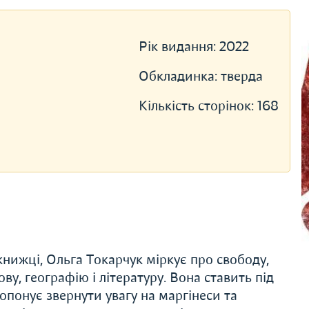
Рік видання:
2022
Обкладинка:
тверда
Кількість сторінок:
168
й книжцi, Ольга Токарчук мiркує про свободу,
ву, географiю i лiтературу. Вона ставить пiд
ропонує звернути увагу на маргiнеси та