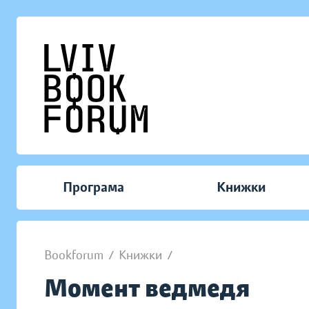
Програма
Книжки
Bookforum
/
Книжки
/
Момент ведмедя