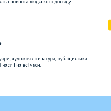
ть i повнота людського досвiду.
»
уари, художня література, публіцистика.
часи і на всі часи.