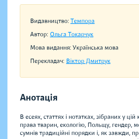
Видавництво:
Темпора
Автор:
Ольга Токарчук
Мова видання:
Українська мова
Перекладач:
Віктор Дмитрук
Анотація
В есеях, статтях i нотатках, зiбраних у цi
права тварин, екологiю, Польщу, гендер, мо
сумнiв традицiйнi порядки i, як завжди, п