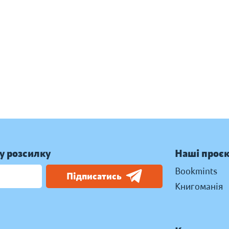
у розсилку
Наші проє
Bookmints
Підписатись
Книгоманія