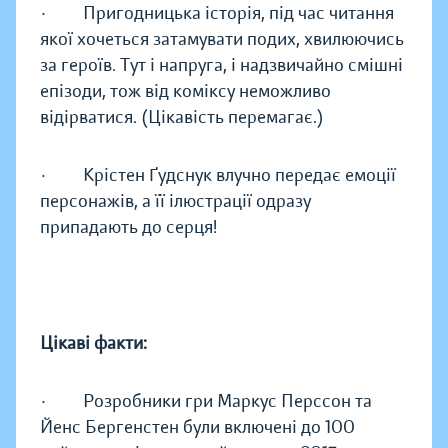
· Пригодницька історія, під час читання
якої хочеться затамувати подих, хвилюючись
за героїв. Тут і напруга, і надзвичайно смішні
епізоди, тож від коміксу неможливо
відірватися. (Цікавість перемагає.)
· Крістен Ґудснук влучно передає емоції
персонажів, а її ілюстрації одразу
припадають до серця!
Цікаві факти:
· Розробники гри Маркус Перссон та
Йенс Бергенстен були включені до 100