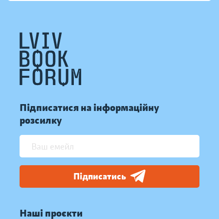
Підписатися на інформаційну
розсилку
Підписатись
Наші проєкти