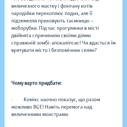
величезного маєтку і фонтану котів
чародійки перехоплює подих, але її
підземелля приховують таємницю —
моборубки. Під час прогулянки в місті
двійнята спричинили своїми діями
справжній зомбі-апокаліпсис! Чи вдасться їм
врятувати місто і безпомічних селян?
Чому варто придбати:
· Комікс наочно показує, що разом
можливо ВСЕ! Навіть перемога над
величезними монстрами.