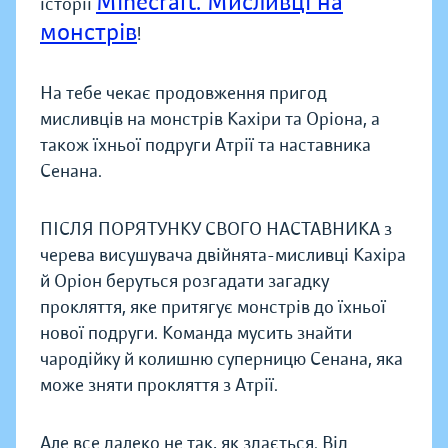
Minecraft. Мисливці на
історії
монстрів
!
На тебе чекає продовження пригод
мисливців на монстрів Кахіри та Оріона, а
також їхньої подруги Атрії та наставника
Сенана.
ПІСЛЯ ПОРЯТУНКУ СВОГО НАСТАВНИКА з
черева висушувача двійнята-мисливці Кахіра
й Оріон беруться розгадати загадку
прокляття, яке притягує монстрів до їхньої
нової подруги. Команда мусить знайти
чародійку й колишню суперницю Сенана, яка
може зняти прокляття з Атрії.
Але все далеко не так, як здається. Від