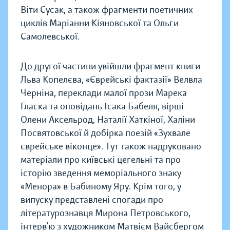
Віти Сусак, а також фрагменти поетичних
циклів Маріанни Кіяновської та Ольги
Самолевської.
До другої частини увійшли фрагмент книги
Льва Копелєва, «Єврейські фактазії» Велвла
Черніна, переклади малої прози Марека
Гласка та оповідань Ісака Бабеля, вірші
Олени Аксельрод, Наталії Хаткіної, Халіни
Посвятовської й добірка поезій «Зухвале
єврейське віконце». Тут також надруковано
матеріали про київські цегельні та про
історію зведення меморіального знаку
«Менора» в Бабиному Яру. Крім того, у
випуску представлені спогади про
літературознавця Мирона Петровського,
інтерв’ю з художником Матвієм Вайсбергом