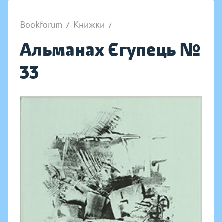
Bookforum
/
Книжки
/
Альманах Єгупець №
33