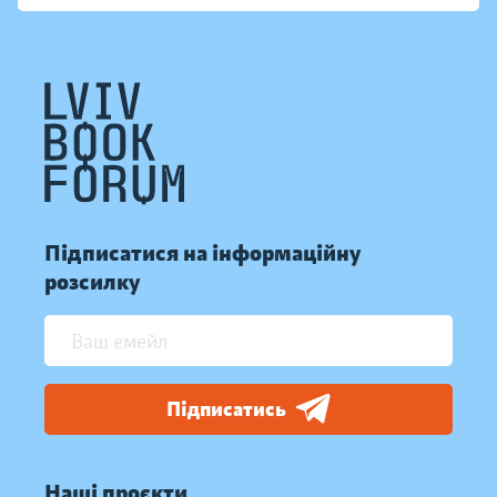
Підписатися на інформаційну
розсилку
Підписатись
Наші проєкти