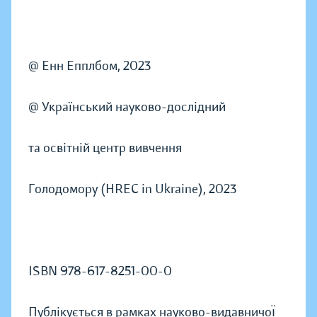
@ Енн Епплбом, 2023
@ Український науково-дослідний
та освітній центр вивчення
Голодомору (HREC in Ukraine), 2023
ISBN 978-617-8251-00-0
Публікується в рамках науково-видавничоı̈