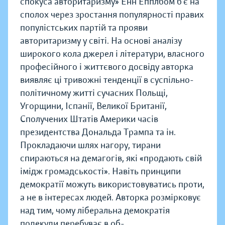
спокуса авторитаризму» Енн Епплбом б’є на
сполох через зростання популярності правих
популістських партій та прояви
авторитаризму у світі. На основі аналізу
широкого кола джерел і літератури, власного
професійного і життєвого досвіду авторка
виявляє ці тривожні тенденції в суспільно-
політичному житті сучасних Польщі,
Угорщини, Іспанії, Великої Британії,
Сполучених Штатів Америки часів
президентства Дональда Трампа та ін.
Прокладаючи шлях нагору, тирани
спираються на демагогів, які «продають свій
імідж громадськості». Навіть принципи
демократії можуть використовуватись проти,
а не в інтересах людей. Авторка розмірковує
над тим, чому ліберальна демократія
подекуди перебуває в об-