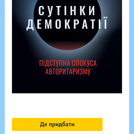
Де придбати