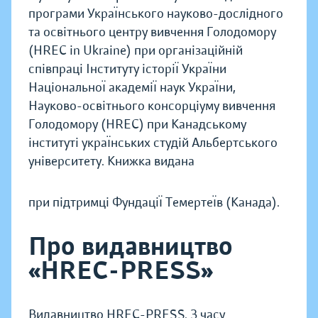
програми Украı̈нського науково-дослідного
та освітнього центру вивчення Голодомору
(HREC in Ukraine) при організаційній
співпраці Інституту історіı̈ Украı̈ни
Національноı̈ академіı̈ наук Украı̈ни,
Науково-освітнього консорціуму вивчення
Голодомору (HREC) при Канадському
інституті украı̈нських студій Альбертського
університету. Книжка видана
при підтримці Фундаціı̈ Темертеı̈в (Канада).
Про видавництво
«HREC-PRESS»
Видавництво HREC-PRESS. З часу