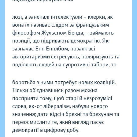
лозі, а занепалі інтелектуали – клерки, як
вона їх називає слідом за французьким
філософом Жульєном Бенда, – займають
позиції, що підривають демократію. Як
зазначає Енн Епплбом, позаяк всі
авторитаризми сегрегують, поляризують та
поділяють людей на супротивні табори, то
боротьба з ними потребує нових коаліцій.
Тільки об’єднавшись разом можна
посприяти тому, щоб старі й незрозумілі
слова, як-от лібералізм, набули нового
значення; дати відсіч брехні та брехунам та
переосмислити те, який вигляд пасує
демократії в цифрову добу.