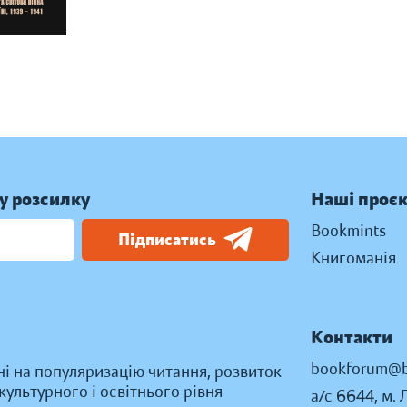
у розсилку
Наші проє
Bookmints
Підписатись
Книгоманія
Контакти
bookforum@b
ні на популяризацію читання, розвиток
ультурного і освітнього рівня
а/с 6644, м. 