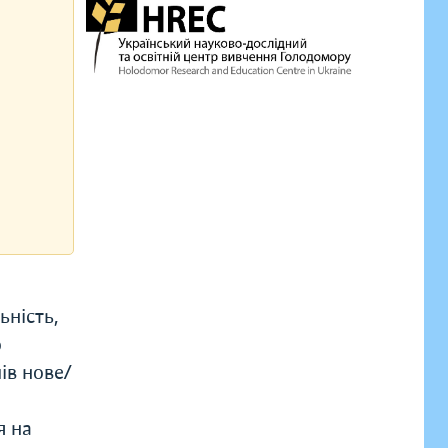
ьність,
о
ів нове/
я на