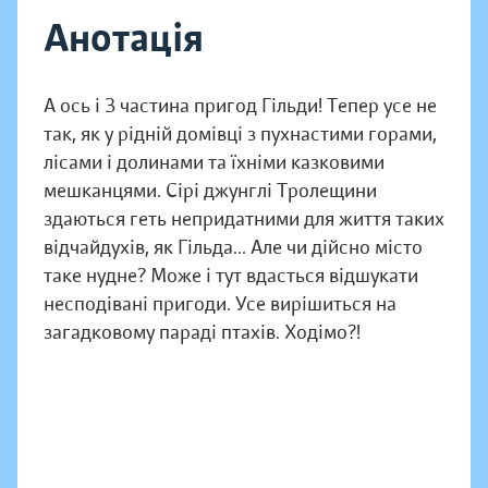
Анотація
А ось і З частина пригод Гільди! Тепер усе не
так, як у рідній домівці з пухнастими горами,
лісами і долинами та їхніми казковими
мешканцями. Сірі джунглі Тролещини
здаються геть непридатними для життя таких
відчайдухів, як Гільда... Але чи дійсно місто
таке нудне? Може і тут вдасться відшукати
несподівані пригоди. Усе вирішиться на
загадковому параді птахів. Ходімо?!