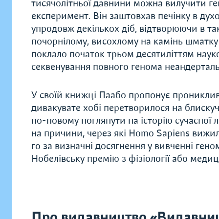
тисячолітньої давнини можна вилучити ге
експеримент. Він заштовхав печінку в духо
упродовж декількох діб, відтворюючи в та
почорнілому, висохлому на камінь шматк
поклало початок трьом десятиліттям науко
секвенування повного генома неандертальц
У своїй книжці Паабо пропонує проникливу
дивакувате хобі перетворилося на блискуч
по-новому поглянути на історію сучасної л
на причини, через які Homo Sapiens вижил
го за визначні досягнення у вивченні ген
Нобелівську премію з фізіології або меди
Про видавництво «Видавни