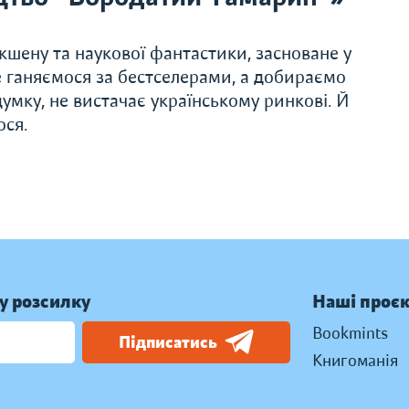
шену та наукової фантастики, засноване у
не ганяємося за бестселерами, а добираємо
думку, не вистачає українському ринкові. Й
ся.
у розсилку
Наші проє
Bookmints
Підписатись
Книгоманія