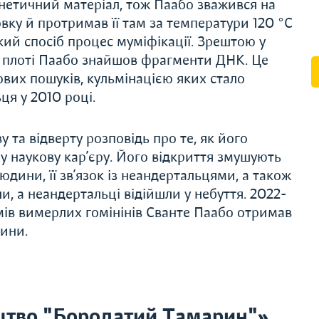
нетичний матеріал, тож Паабо зважився на
вку й протримав її там за температури 120 °C
кий спосіб процес муміфікації. Зрештою у
у плоті Паабо знайшов фрагменти ДНК. Це
вих пошуків, кульмінацією яких стало
я у 2010 році.
 та відверту розповідь про те, як його
у наукову кар’єру. Його відкриття змушують
юдини, її зв’язок із неандертальцями, а також
и, а неандертальці відійшли у небуття. 2022-
омів вимерлих гомінінів Сванте Паабо отримав
цини.
цтво "Бородатий Тамарин"»