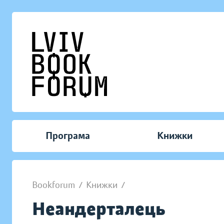
Програма
Книжки
Bookforum
/
Книжки
/
Неандерталець