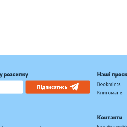
у розсилку
Наші проє
Bookmints
Підписатись
Книгоманія
Контакти