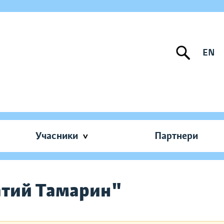
EN
Учасники
Партнери
атий Тамарин"