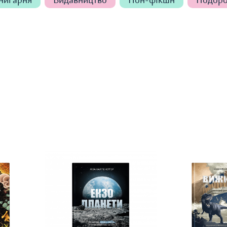
книгарня
Видавництво
Нон-фікшн
Подоро