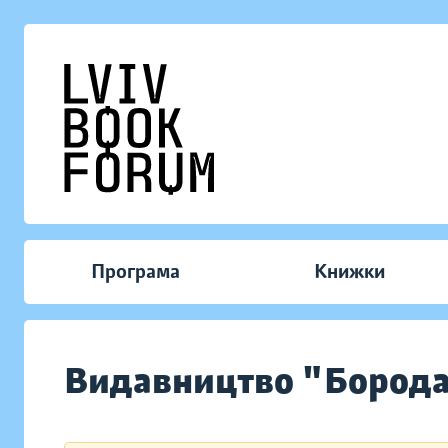
Програма
Книжки
Видавництво "Бород