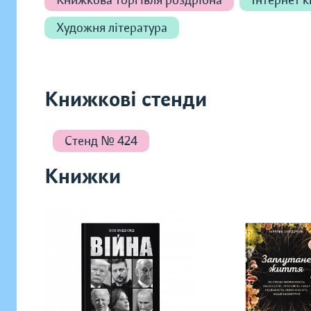
Книжкова торгівля роздрібна
Інтернет 
Художня література
Книжкові стенди
Стенд № 424
Книжки