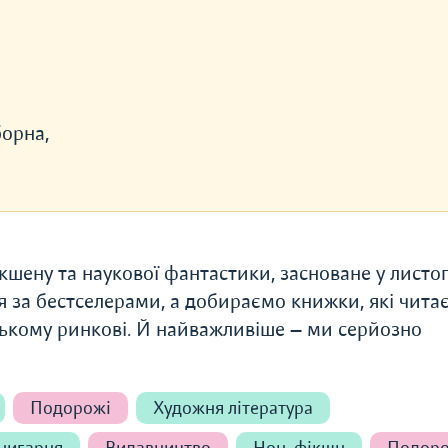
борна,
ену та наукової фантастики, засноване у листо
ся за бестселерами, а добираємо книжки, які чита
нському ринкові. Й найважливіше — ми серйозно
Подорожі
Художня література