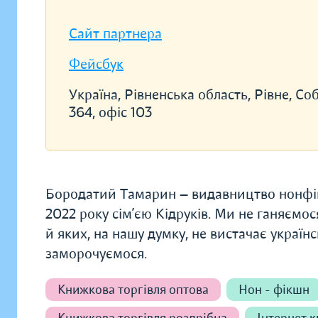
Сайт партнера
Фейсбук
Україна, Рівненська область, Рівне, Со
364, офіс 103
Бородатий Тамарин — видавництво нонфікш
2022 року сім’єю Кідруків. Ми не ганяємо
й яких, на нашу думку, не вистачає украї
заморочуємося.
Книжкова торгівля оптова
Нон - фікшн