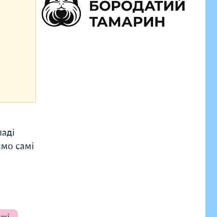
паді
ємо самі