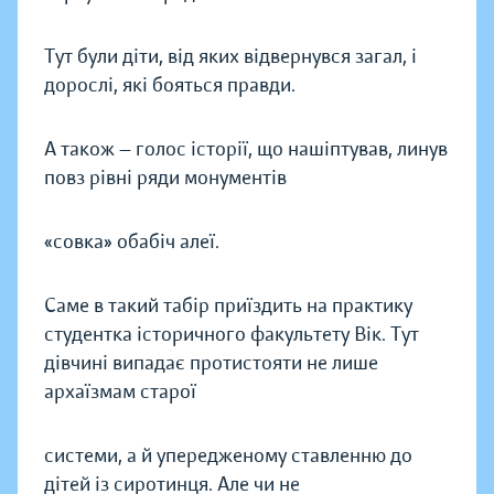
Тут були діти, від яких відвернувся загал, і
дорослі, які бояться правди.
А також — голос історії, що нашіптував, линув
повз рівні ряди монументів
«совка» обабіч алеї.
Саме в такий табір приїздить на практику
студентка історичного факультету Вік. Тут
дівчині випадає протистояти не лише
архаїзмам старої
системи, а й упередженому ставленню до
дітей із сиротинця. Але чи не