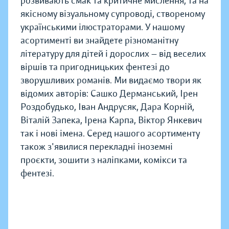
розвивають смак та критичне мислення, та на
якісному візуальному супроводі, створеному
українськими ілюстраторами. У нашому
асортименті ви знайдете різноманітну
літературу для дітей і дорослих — від веселих
віршів та пригодницьких фентезі до
зворушливих романів. Ми видаємо твори як
відомих авторів: Сашко Дерманський, Ірен
Роздобудько, Іван Андрусяк, Дара Корній,
Віталій Запека, Ірена Карпа, Віктор Янкевич
так і нові імена. Серед нашого асортименту
також з'явилися перекладні іноземні
проєкти, зошити з наліпками, комікси та
фентезі.