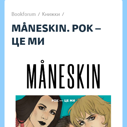
Bookforum
/
Книжки
/
MÅNESKIN. РОК —
ЦЕ МИ