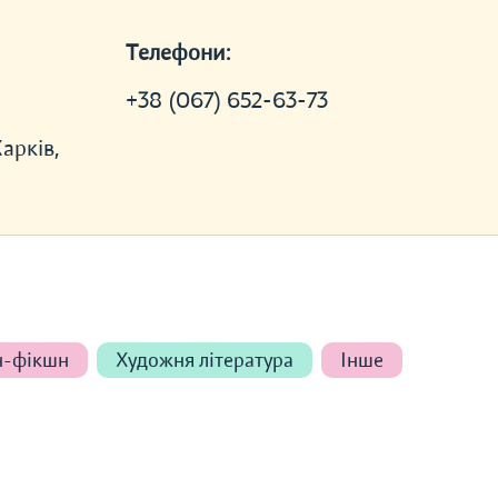
Телефони:
+38 (067) 652-63-73
Харків,
н-фікшн
Художня література
Інше