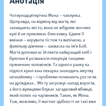
Анотація
Чотирнадцятирічна Мона — чаклунка.
Щоправда, на відміну від магів, які
захищають місто, вона не жбурляє вогняні
кулі й не прикликає блискавку. Єдине її
вміння — керувати тістом та випічкою, а
фамільяр дівчини — закваска на ім’я Боб.
Магія допомагає їй пекти найкращий хліб і
булочки й розважати покупців танцями
пряничних чоловічків. Та одного ранку на
підлозі кухні юна пекарка знаходить мертву
незнайомку — і проблеми починають рости як
на дріжджах… Місту загрожує напад ворогів,
а його вулицями блукає загадковий вбивця,
який полює на чарівників. Таких, як Мона.
Тож, можливо, її магічні здібності не такі вже