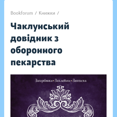
Bookforum
/
Книжки
/
Чаклунський
довідник з
оборонного
пекарства