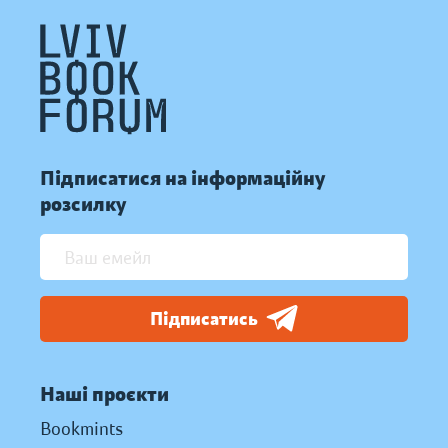
Підписатися на інформаційну
розсилку
Підписатись
Наші проєкти
Bookmints