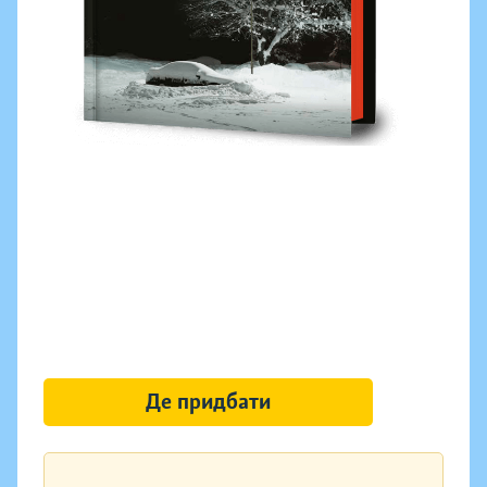
Де придбати