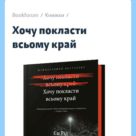
Bookforum
/
Книжки
/
Хочу покласти
всьому край