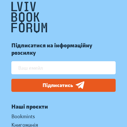
Підписатися на інформаційну
розсилку
Підписатись
Наші проєкти
Bookmints
Книгоманія