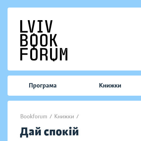
Програма
Книжки
Bookforum
/
Книжки
/
Дай спокій