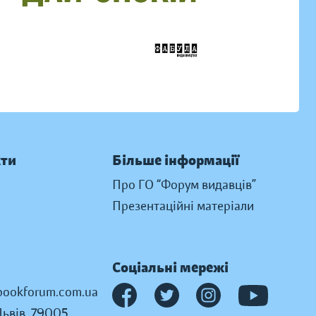
кти
Більше інформації
Про ГО “Форум видавців”
Презентаційні матеріали
Соціальні мережі
ookforum.com.ua
Львів, 79005,