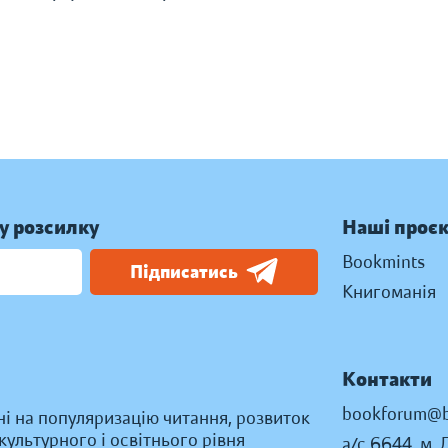
у розсилку
Наші проє
Bookmints
Підписатись
Книгоманія
Контакти
bookforum@b
ні на популяризацію читання, розвиток
ультурного і освітнього рівня
а/с 6644, м. 