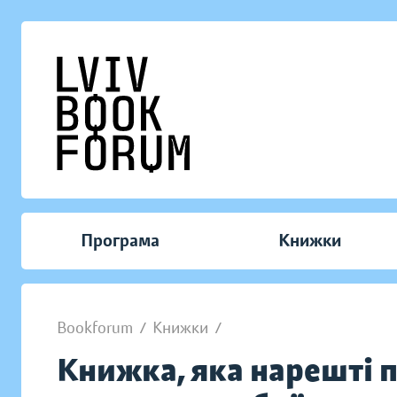
Програма
Книжки
Bookforum
/
Книжки
/
Книжка, яка нарешті п