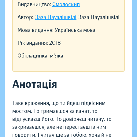
Видавництво:
Смолоскип
Автор:
Заза Пауалішвілі
Заза Пауалішвілі
Мова видання:
Українська мова
Рік видання:
2018
Обкладинка:
м'яка
Анотація
Таке враження, що ти йдеш підвісним
мостом. То тримаєшся за канат, то
відпускаєш його. То довіряєш читачу, то
закриваєшся, але не перестаєш із ним
говорити. І читач іде за тобою, хоча й не