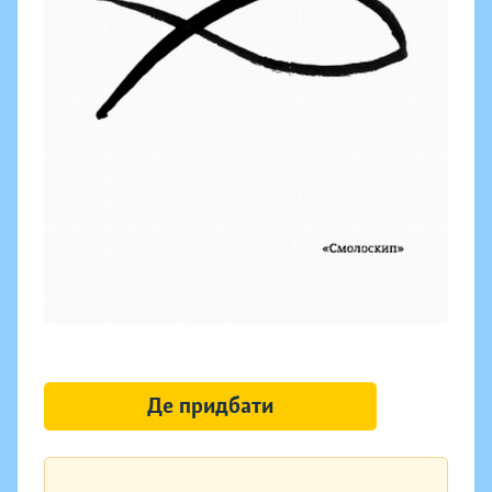
Де придбати