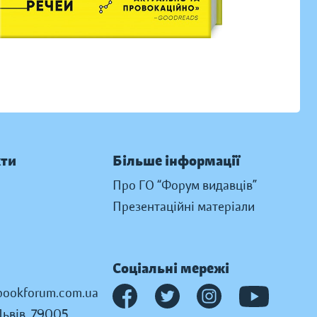
кти
Більше інформації
Про ГО “Форум видавців”
Презентаційні матеріали
Соціальні мережі
ookforum.com.ua
Львів, 79005,