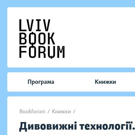
Програма
Книжки
Bookforum
/
Книжки
/
Дивовижні технології.