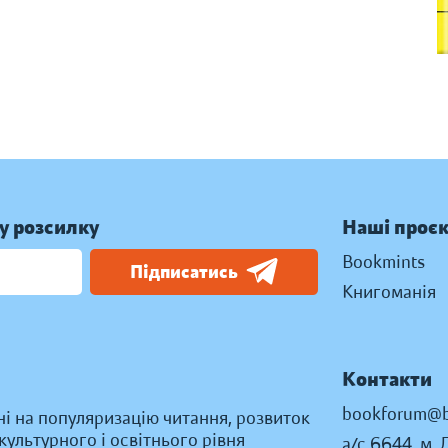
у розсилку
Наші проє
Bookmints
Підписатись
Книгоманія
Контакти
bookforum@b
ні на популяризацію читання, розвиток
ультурного і освітнього рівня
а/с 6644, м. 