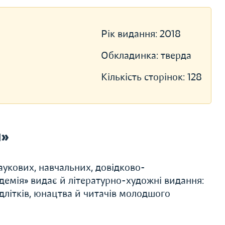
Рік видання:
2018
Обкладинка:
тверда
Кількість сторінок:
128
я»
аукових, навчальних, довідково-
емія» видає й літературно-художні видання:
ідлітків, юнацтва й читачів молодшого