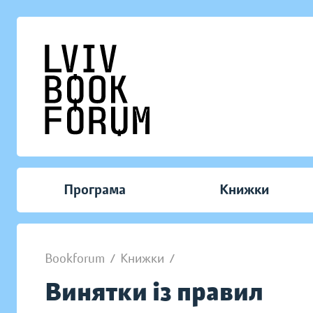
Програма
Книжки
Bookforum
/
Книжки
/
Винятки із правил