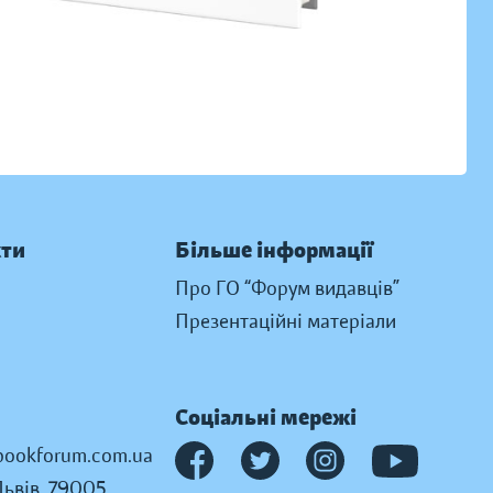
кти
Більше інформації
Про ГО “Форум видавців”
Презентаційні матеріали
Соціальні мережі
ookforum.com.ua
Львів, 79005,