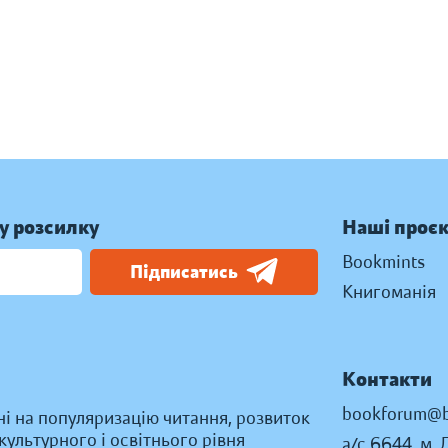
у розсилку
Наші проє
Bookmints
Підписатись
Книгоманія
Контакти
bookforum@b
ні на популяризацію читання, розвиток
ультурного і освітнього рівня
а/с 6644, м. 