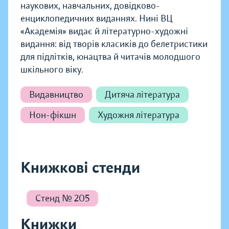
наукових, навчальних, довідково-
енциклопедичних виданнях. Нині ВЦ
«Академія» видає й літературно-художні
видання: від творів класиків до белетристики
для підлітків, юнацтва й читачів молодшого
шкільного віку.
Видавництво
Дитяча література
Нон-фікшн
Художня література
Книжкові стенди
Стенд № 205
Книжки