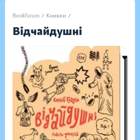
Bookforum
/
Книжки
/
Відчайдушні