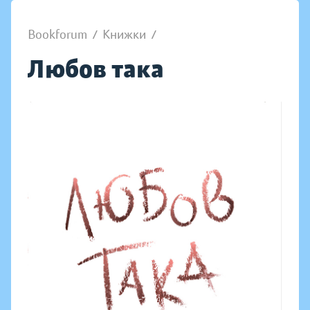
Bookforum
/
Книжки
/
Любов така