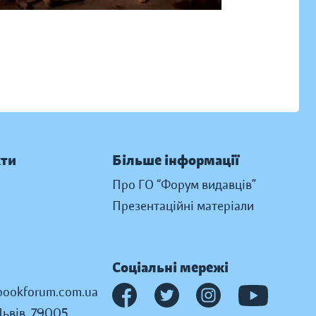
кти
Більше інформації
Про ГО “Форум видавців”
Презентаційні матеріали
Соціальні мережі
ookforum.com.ua
Львів, 79005,