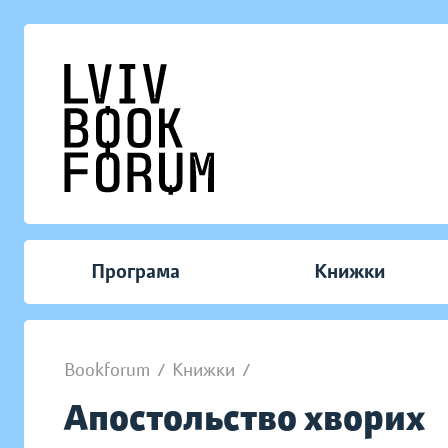
Програма
Книжки
Bookforum
/
Книжки
/
Апостольство хворих