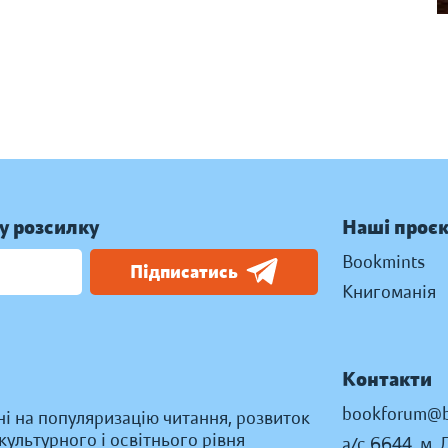
у розсилку
Наші проє
Bookmints
Підписатись
Книгоманія
Контакти
bookforum@b
ні на популяризацію читання, розвиток
ультурного і освітнього рівня
а/с 6644, м. 