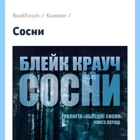
Bookforum
/
Книжки
/
Сосни