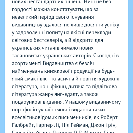
нових нестандартних рішень. Нині не без
гордості можна констатувати, що за
невеликий період свого існування
видавництву вдалося не лише досягти успіху
у задоволенні попиту на якісні переклади
світових бестселерів, а й відкрити для
українських читачів чимало нових
талановитих українських авторів. Сьогодні в
асортименті Видавництва є безліч
найменувань книжкової продукції на будь-
який смак і вік — класична й новітня художня
література, нон-фікшн, дитяча та підліткова
література жанру янґ-едалт, а також
подарункові видання. У нашому видавничому
портфоліо україномовні видання таких
всесвітньовідомих письменників, як Роберт
Ґалбрейт, Гарпер Лі, Ніл Ґейман, Джон Грін,
Ганья Янаґігара, Джордж Р.Р. Мартін, Ліян