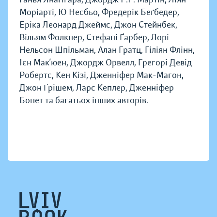
Моріарті, Ю Несбьо, Фредерік Беґбедер,
Еріка Леонард Джеймс, Джон Стейнбек,
Вільям Фолкнер, Стефані Ґарбер, Лорі
Нельсон Шпільман, Алан Гратц, Гіліян Флінн,
Ієн Мак’юен, Джордж Орвелл, Грегорі Девід
Робертс, Кен Кізі, Дженніфер Мак-Магон,
Джон Ґрішем, Ларс Кеплер, Дженніфер
Бонет та багатьох інших авторів.