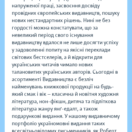
напруженої праці, засвоєння досвіду
провідних європейських видавництв, пошуку
нових нестандартних рішень. Нині не без
гордості можна констатувати, що за
невеликий період свого існування
видавництву вдалося не лише досягти успіху
у задоволенні попиту на якісні переклади
світових бестселерів, а й відкрити для
українських читачів чимало нових
талановитих українських авторів. Сьогодні в
асортименті Видавництва є безліч
найменувань книжкової продукції на будь-
який смак і вік — класична й новітня художня
література, нон-фікшн, дитяча та підліткова
література жанру янґ-едалт, а також
подарункові видання. У нашому видавничому
портфоліо україномовні видання таких
всесвітньовідомих письменників, як Роберт