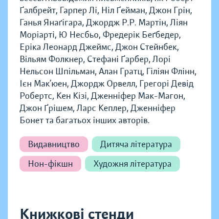
Ґалбрейт, Гарпер Лі, Ніл Ґейман, Джон Грін,
Ганья Янаґігара, Джордж Р.Р. Мартін, Ліян
Моріарті, Ю Несбьо, Фредерік Беґбедер,
Еріка Леонард Джеймс, Джон Стейнбек,
Вільям Фолкнер, Стефані Ґарбер, Лорі
Нельсон Шпільман, Алан Гратц, Гіліян Флінн,
Ієн Мак’юен, Джордж Орвелл, Грегорі Девід
Робертс, Кен Кізі, Дженніфер Мак-Магон,
Джон Ґрішем, Ларс Кеплер, Дженніфер
Бонет та багатьох інших авторів.
Видавництво
Дитяча література
Нон-фікшн
Художня література
Книжкові стенди