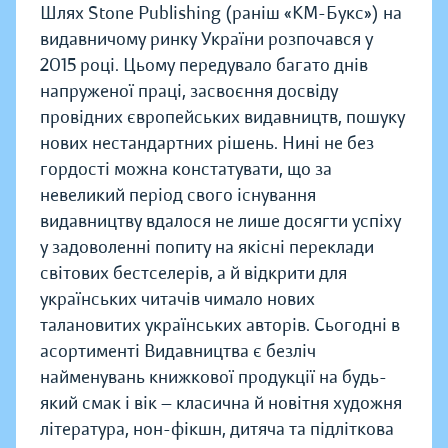
Шлях Stone Publishing (раніш «КМ-Букс») на
видавничому ринку України розпочався у
2015 році. Цьому передувало багато днів
напруженої праці, засвоєння досвіду
провідних європейських видавництв, пошуку
нових нестандартних рішень. Нині не без
гордості можна констатувати, що за
невеликий період свого існування
видавництву вдалося не лише досягти успіху
у задоволенні попиту на якісні переклади
світових бестселерів, а й відкрити для
українських читачів чимало нових
талановитих українських авторів. Сьогодні в
асортименті Видавництва є безліч
найменувань книжкової продукції на будь-
який смак і вік — класична й новітня художня
література, нон-фікшн, дитяча та підліткова