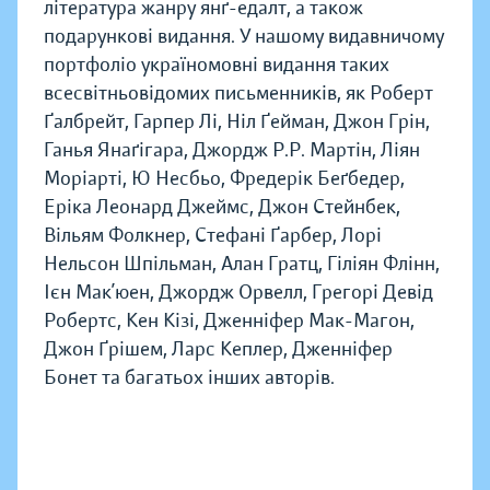
література жанру янґ-едалт, а також
подарункові видання. У нашому видавничому
портфоліо україномовні видання таких
всесвітньовідомих письменників, як Роберт
Ґалбрейт, Гарпер Лі, Ніл Ґейман, Джон Грін,
Ганья Янаґігара, Джордж Р.Р. Мартін, Ліян
Моріарті, Ю Несбьо, Фредерік Беґбедер,
Еріка Леонард Джеймс, Джон Стейнбек,
Вільям Фолкнер, Стефані Ґарбер, Лорі
Нельсон Шпільман, Алан Гратц, Гіліян Флінн,
Ієн Мак’юен, Джордж Орвелл, Грегорі Девід
Робертс, Кен Кізі, Дженніфер Мак-Магон,
Джон Ґрішем, Ларс Кеплер, Дженніфер
Бонет та багатьох інших авторів.