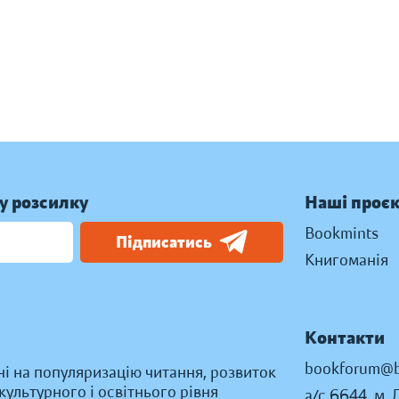
у розсилку
Наші проє
Bookmints
Підписатись
Книгоманія
Контакти
bookforum@b
ні на популяризацію читання, розвиток
ультурного і освітнього рівня
а/с 6644, м. 