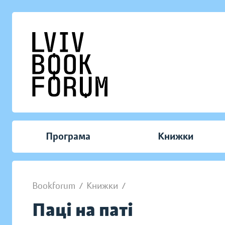
Програма
Книжки
Bookforum
/
Книжки
/
Паці на паті