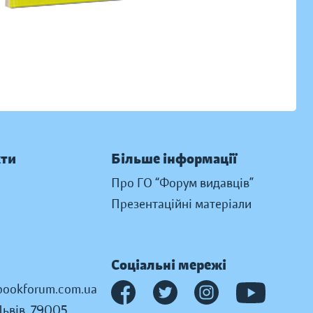
кти
Більше інформації
Про ГО “Форум видавців”
Презентаційні матеріали
Соціальні мережі
ookforum.com.ua
Львів, 79005,