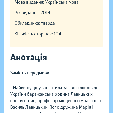
Мова видання:
Українська мова
Рік видання:
2019
Обкладинка:
тверда
Кількість сторінок:
104
Анотація
Замість передмови
…Найвищу цiну заплатила за свою любов до
України бережанська родина Левицьких:
просвiтянин, професор мiсцевої гiмназiї д-р
Василь Левицький, його дружина Марiя i