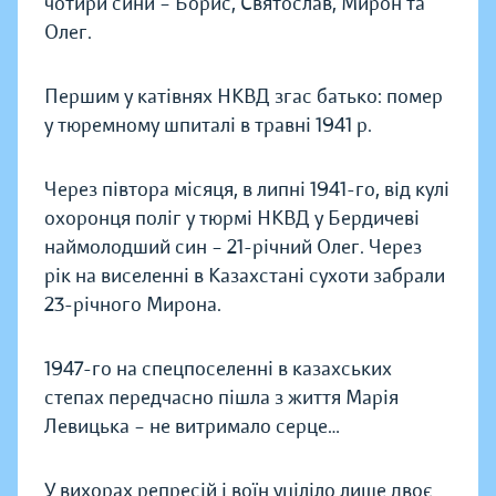
чотири сини – Борис, Святослав, Мирон та
Олег.
Першим у катiвнях НКВД згас батько: помер
у тюремному шпиталi в травнi 1941 р.
Через пiвтора мiсяця, в липнi 1941-го, вiд кулi
охоронця полiг у тюрмi НКВД у Бердичевi
наймолодший син – 21-рiчний Олег. Через
рiк на виселеннi в Казахстанi сухоти забрали
23-рiчного Мирона.
1947-го на спецпоселеннi в казахських
степах передчасно пiшла з життя Марiя
Левицька – не витримало серце…
У вихорах репресiй i воїн уцiлiло лише двоє