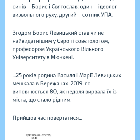
синiв – Борис i Святослав: один – iдеолог
визвольного руху, другий – сотник УПА.
Згодом Борис Левицький став чи не
найвидатнiшим у Європi совєтологом,
професором Українського Вiльного
Унiверситету в Мюнхенi.
…25 рокiв родина Василя i Марiї Левицьких
мешкала в Бережанах. 2019-го
виповнюється 80, як недоля вирвала їх iз
мiста, що стало рiдним.
Прийшов час повертатися…