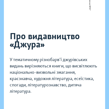
Про видавництво
«Джура»
У тематичному різнобарв'ї джурівських
видань вирізняються книги, що висвітлюють
національно-визвольні змагання,
краєзнавча, художня література, есеїстика,
спогади, літературознавство, дитяча
література.