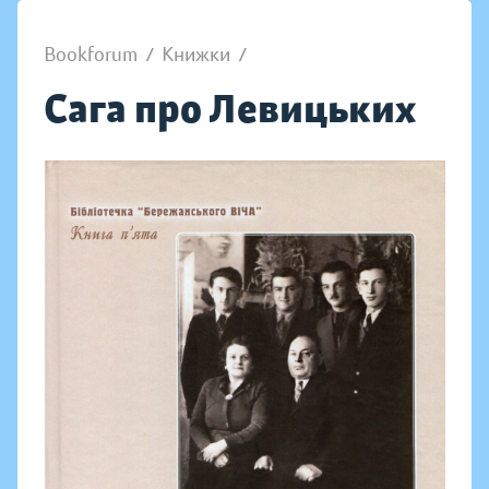
Bookforum
/
Книжки
/
Сага про Левицьких