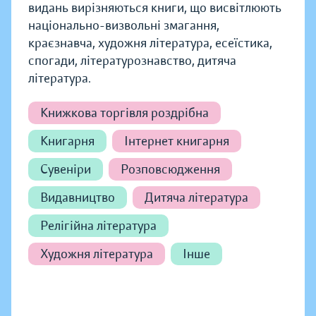
видань вирізняються книги, що висвітлюють
національно-визвольні змагання,
краєзнавча, художня література, есеїстика,
спогади, літературознавство, дитяча
література.
Книжкова торгівля роздрібна
Книгарня
Інтернет книгарня
Сувеніри
Розповсюдження
Видавництво
Дитяча література
Релігійна література
Художня література
Інше