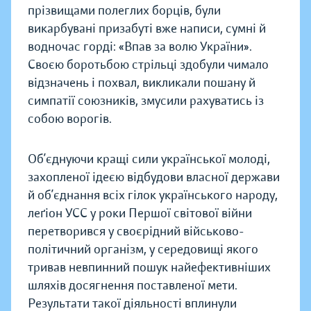
прізвищами полеглих борців, були
викарбувані призабуті вже написи, сумні й
водночас горді: «Впав за волю України».
Своєю боротьбою стрільці здобули чимало
відзначень і похвал, викликали пошану й
симпатії союзників, змусили рахуватись із
собою ворогів.
Об’єднуючи кращi сили української молодi,
захопленої iдеєю вiдбудови власної держави
й об’єднання всiх гiлок українського народу,
леґiон УСС у роки Першої свiтової вiйни
перетворився у своєрiдний вiйськово-
полiтичний органiзм, у середовищi якого
тривав невпинний пошук найефективнiших
шляхiв досягнення поставленої мети.
Результати такої дiяльностi вплинули