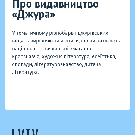
Про видавництво
«Джура»
У тематичному різнобарв'ї джурівських
видань вирізняються книги, що висвітлюють
національно-визвольні змагання,
краєзнавча, художня література, есеїстика,
спогади, літературознавство, дитяча
література.