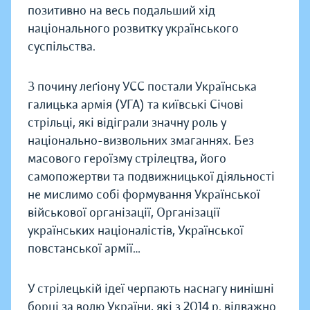
позитивно на весь подальший хiд
нацiонального розвитку українського
суспiльства.
З почину леґіону УСС постали Українська
галицька армія (УГА) та київськi Сiчовi
стрiльцi, які відіграли значну роль у
національно-визвольних змаганнях. Без
масового героїзму стрілецтва, його
самопожертви та подвижницької діяльності
не мислимо собі формування Української
вiйськової органiзацiї, Органiзацiї
українських нацiоналiстiв, Української
повстанської армiї…
У стрiлецькій ідеї черпають наснагу нинішні
борці за волю України, які з 2014 р. відважно