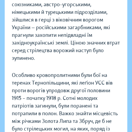
союзниками, австро-угорськими,
німецькими й турецькими підрозділами,
зійшлися в герці з віковічним ворогом
України — російськими загарбниками, які
прагнули захопити непідвладні їм
західноукраїнські землі. Ціною значних втрат
серед стрілецтва ворожий наступ було
зупинено.
Особливо кровопролитними були бої на
теренах Тернопільщини, які леґіон УСС вів
проти ворогів упродовж другої половини
1915 – початку 1918 р. Сотні молодих
патріотів загинули, були поранені та
потрапили в полон. Важко знайти місцевість
між річками Золота Липа та Збруч, де б не
було стрілецьких могил, на яких, поряд із