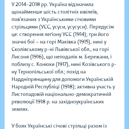
У 2014–2018 рр. Україна відзначила
щонайменше шість столітніх ювілеїв,
пов’язаних з Українськими січовими
стрільцями (УСС, усуси, усусуси). Передусім
це: створення леґіону УСС (1914); три його
значні бої — на горі Маківка (1915), нині у
Сколівському р-ні Львівської обл., на горі
Лисоня (1916), що неподалік м. Бережани, і
поблизу с. Конюхи (1917), нині Козівського р-
ну Тернопільської обл.; похід на
Наддніпрянщину для допомоги Українській
Народній Республіці (1918); активна участь у
Листопадовій національно-демократичній
революції 1918 р. на західноукраїнських
землях.
У боях Українські січові стрільці разом із